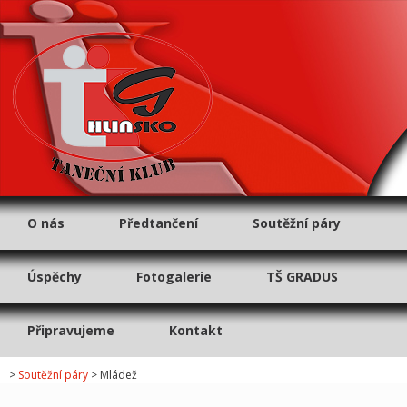
calvin klein barato
calvin klein baratos
cheap calvin klein boxers
calvin
klein barato
cheap ralph lauren polo shirts
michael kors outlet bags
hogan rebel outlet
hogan outlet serravalle
cheap ralph lauren polo shirts
ralph lauren polo cheap
cheap ralph lauren
cheap ralph lauren online
ralph lauren polo cheap
tiffanys sale
tiffany ring sale
O nás
Předtančení
Soutěžní páry
Úspěchy
Fotogalerie
TŠ GRADUS
Připravujeme
Kontakt
>
Soutěžní páry
>
Mládež