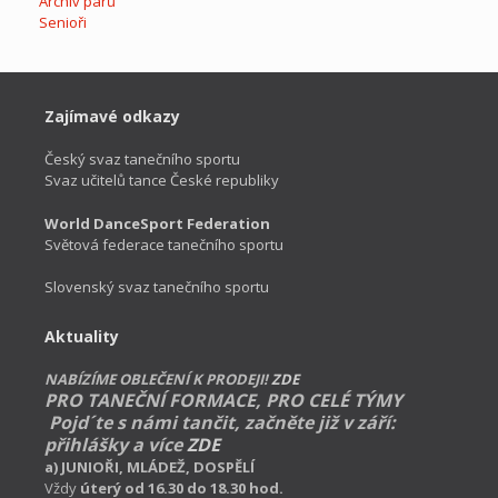
Archiv párů
Senioři
Zajímavé odkazy
Český svaz tanečního sportu
Svaz učitelů tance České republiky
World DanceSport Federation
Světová federace tanečního sportu
Slovenský svaz tanečního sportu
Aktuality
NABÍZÍME OBLEČENÍ K PRODEJI!
ZDE
PRO TANEČNÍ FORMACE, PRO CELÉ TÝMY
Pojd´te s námi tančit,
začněte již v září:
přihlášky a více
ZDE
a) JUNIOŘI, MLÁDEŽ, DOSPĚLÍ
Vždy
úterý od 16.30 do 18.30 hod.